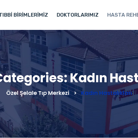
TIBBİ BİRİMLERİMİZ
DOKTORLARIMIZ
HASTA REH
ategories:
Kadın Hast
Özel Şelale Tıp Merkezi
>
Kadın Hastalıkları