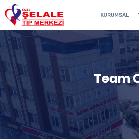
el
KURUMSAL
el
tleri
Team C
el
el
el