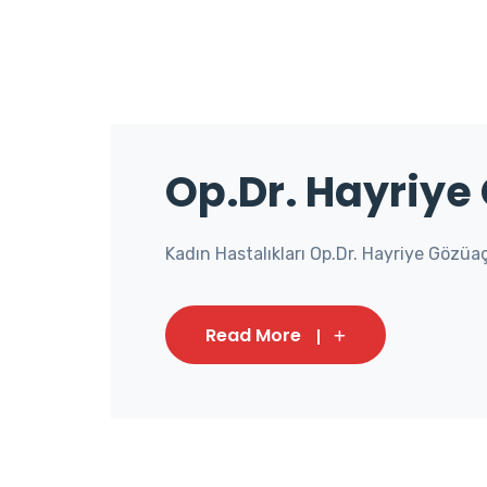
el
el
el
el
Op.Dr. Hayriye
el
el
Kadın Hastalıkları Op.Dr. Hayriye Gözüaçık
el
Read More
el
el
el
el