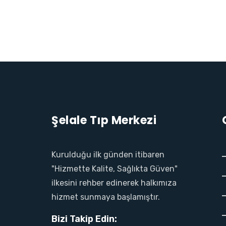
el
n al
n al
el
el
Şelale Tıp Merkezi
el
el
Kurulduğu ilk günden itibaren
"Hizmette Kalite, Sağlıkta Güven"
el
ilkesini rehber edinerek halkımıza
hizmet sunmaya başlamıştır.
el
Bizi Takip Edin:
el