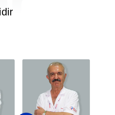
or
dir