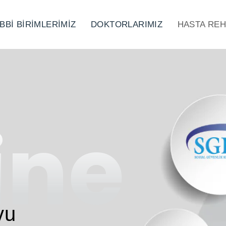
IBBİ BİRİMLERİMİZ
DOKTORLARIMIZ
HASTA REH
eckU
ine
be
be
evu