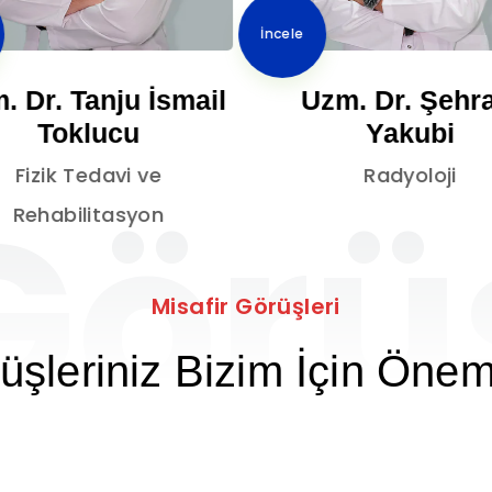
İncele
. Dr. Tanju İsmail
Uzm. Dr. Şehr
Toklucu
Yakubi
Fizik Tedavi ve
Radyoloji
Görü
Rehabilitasyon
Misafir Görüşleri
üşleriniz Bizim İçin Öneml