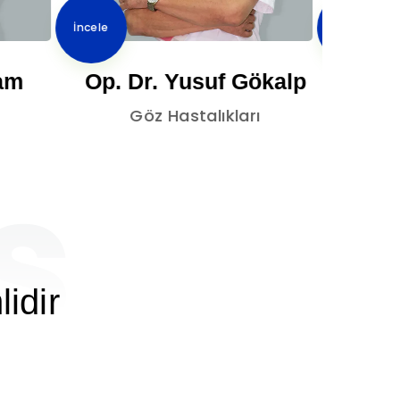
İncele
İncele
am
Op. Dr. Yusuf Gökalp
Op
Göz Hastalıkları
ş
idir