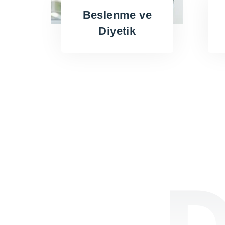
panel
Beslenme ve
Diyetik
 Panel
 Panel
u
 Panel
 Panel