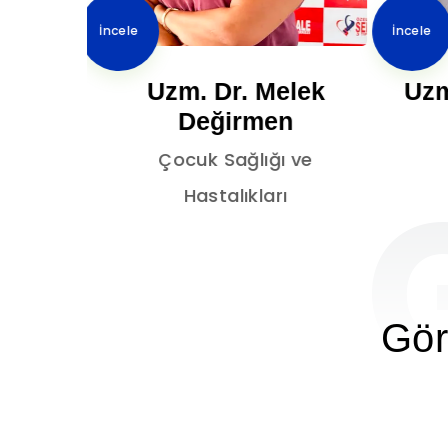
İncele
İncele
 Faruk
Uzm. Dr. Melek
Uzm
panel
Değirmen
i
Çocuk Sağlığı ve
panel
Hastalıkları
link
Gör