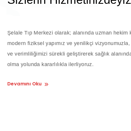
panel
panel
Şelale Tıp Merkezi olarak; alanında uzman hekim
panel
modern fiziksel yapımız ve yenilikçi vizyonumuzla, 
panel
ve verimliliğimizi sürekli geliştirerek sağlık alanın
olma yolunda kararlılıkla ilerliyoruz.
panel
Devamını Oku
panel
panel
panel
panel