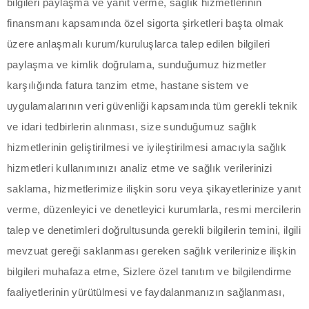
bilgileri paylaşma ve yanıt verme, sağlık hizmetlerinin
acklink
finansmanı kapsamında özel sigorta şirketleri başta olmak
acklink satın al
üzere anlaşmalı kurum/kuruluşlarca talep edilen bilgileri
paylaşma ve kimlik doğrulama, sunduğumuz hizmetler
acklink panel
karşılığında fatura tanzim etme, hastane sistem ve
acklink panel
uygulamalarının veri güvenliği kapsamında tüm gerekli teknik
ve idari tedbirlerin alınması, size sunduğumuz sağlık
acklink panel
hizmetlerinin geliştirilmesi ve iyileştirilmesi amacıyla sağlık
acklink panel
hizmetleri kullanımınızı analiz etme ve sağlık verilerinizi
saklama, hizmetlerimize ilişkin soru veya şikayetlerinize yanıt
acklink panel
verme, düzenleyici ve denetleyici kurumlarla, resmi mercilerin
acklink panel
talep ve denetimleri doğrultusunda gerekli bilgilerin temini, ilgili
mevzuat gereği saklanması gereken sağlık verilerinize ilişkin
acklink panel
bilgileri muhafaza etme, Sizlere özel tanıtım ve bilgilendirme
acklink panel
faaliyetlerinin yürütülmesi ve faydalanmanızın sağlanması,