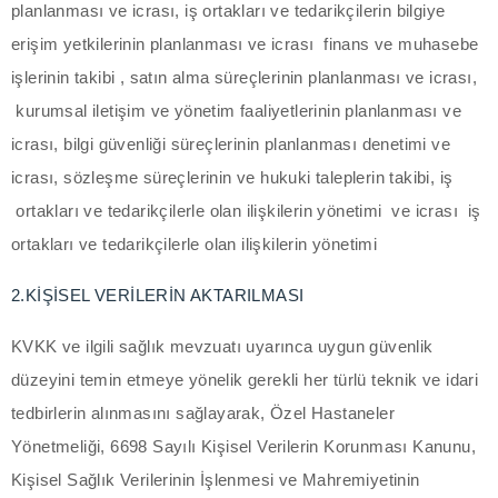
planlanması ve icrası, iş ortakları ve tedarikçilerin bilgiye
acklink panel
erişim yetkilerinin planlanması ve icrası finans ve muhasebe
işlerinin takibi , satın alma süreçlerinin planlanması ve icrası,
acklink panel
kurumsal iletişim ve yönetim faaliyetlerinin planlanması ve
acklink panel
icrası, bilgi güvenliği süreçlerinin planlanması denetimi ve
icrası, sözleşme süreçlerinin ve hukuki taleplerin takibi, iş
acklink panel
ortakları ve tedarikçilerle olan ilişkilerin yönetimi ve icrası iş
acklink panel
ortakları ve tedarikçilerle olan ilişkilerin yönetimi
acklink panel
2.KİŞİSEL VERİLERİN AKTARILMASI
acklink satın al
KVKK ve ilgili sağlık mevzuatı uyarınca uygun güvenlik
düzeyini temin etmeye yönelik gerekli her türlü teknik ve idari
acklink Panel
tedbirlerin alınmasını sağlayarak, Özel Hastaneler
acklink Panel
Yönetmeliği, 6698 Sayılı Kişisel Verilerin Korunması Kanunu,
Kişisel Sağlık Verilerinin İşlenmesi ve Mahremiyetinin
acklink Panel