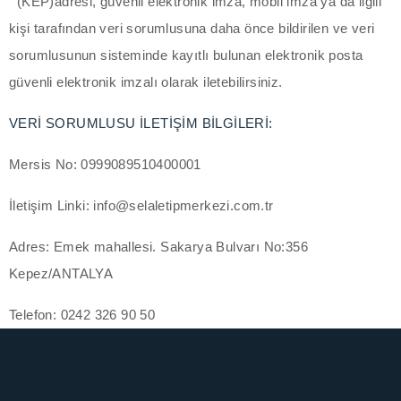
(KEP)adresi, güvenli elektronik imza, mobil imza ya da ilgili
kişi tarafından veri sorumlusuna daha önce bildirilen ve veri
arsbahis
sorumlusunun sisteminde kayıtlı bulunan elektronik posta
oliganbet
güvenli elektronik imzalı olarak iletebilirsiniz.
ojobet giriş
VERİ SORUMLUSU İLETİŞİM BİLGİLERİ:
ipobet giriş
Mersis No: 0999089510400001
ursa web tasarım
İletişim Linki: info@selaletipmerkezi.com.tr
oliganbet giriş
Adres: Emek mahallesi. Sakarya Bulvarı No:356
Kepez/ANTALYA
ixbet
Telefon: 0242 326 90 50
ipobet giriş
ixbet güncel giriş