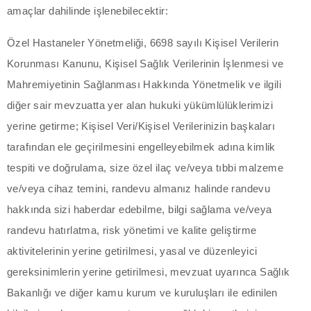
amaçlar dahilinde işlenebilecektir:
acklink
Özel Hastaneler Yönetmeliği, 6698 sayılı Kişisel Verilerin
acklink
Korunması Kanunu, Kişisel Sağlık Verilerinin İşlenmesi ve
Mahremiyetinin Sağlanması Hakkında Yönetmelik ve ilgili
acklink
diğer sair mevzuatta yer alan hukuki yükümlülüklerimizi
acklink panel
yerine getirme; Kişisel Veri/Kişisel Verilerinizin başkaları
tarafından ele geçirilmesini engelleyebilmek adına kimlik
acklink panel
tespiti ve doğrulama, size özel ilaç ve/veya tıbbi malzeme
acklink
ve/veya cihaz temini, randevu almanız halinde randevu
hakkında sizi haberdar edebilme, bilgi sağlama ve/veya
acklink
randevu hatırlatma, risk yönetimi ve kalite geliştirme
aktivitelerinin yerine getirilmesi, yasal ve düzenleyici
uy Hacklink
gereksinimlerin yerine getirilmesi, mevzuat uyarınca Sağlık
acklink
Bakanlığı ve diğer kamu kurum ve kuruluşları ile edinilen