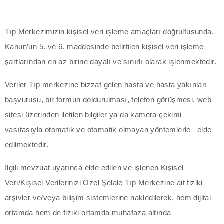
acklink panel
acklink giriş
Tıp Merkezimizin kişisel veri işleme amaçları doğrultusunda,
Kanun’un 5. ve 6. maddesinde belirtilen kişisel veri işleme
ojobet
şartlarından en az birine dayalı ve sınırlı olarak işlenmektedir.
ojobet
Veriler Tıp merkezine bizzat gelen hasta ve hasta yakınları
ojobet
başvurusu, bir formun doldurulması, telefon görüşmesi, web
sitesi üzerinden iletilen bilgiler ya da kamera çekimi
ojobet
vasıtasıyla otomatik ve otomatik olmayan yöntemlerle elde
ahsegel
edilmektedir.
dcasino
İlgili mevzuat uyarınca elde edilen ve işlenen Kişisel
Veri/Kişisel Verilerinizi Özel Şelale Tıp Merkezine ait fiziki
dcasino
arşivler ve/veya bilişim sistemlerine nakledilerek, hem dijital
eneme bonusu
ortamda hem de fiziki ortamda muhafaza altında