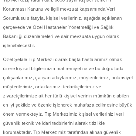
acklink panel
Korunması Kanunu ve ilgili mevzuat kapsamında Veri
Sorumlusu sıfatıyla, kişisel verileriniz, aşağıda açıklanan
acklink panel
çerçevede ve Özel Hastaneler Yönetmeliği ve Sağlık
acklink panel
Bakanlığı düzenlemeleri ve sair mevzuata uygun olarak
işlenebilecektir.
acklink panel
Özel Şelale Tıp Merkezi olarak başta hastalarımız olmak
acklink panel
üzere kişisel bilgilerinizin mahremiyetine ve bu doğrultuda
çalışanlarımız, çalışan adaylarımız, müşterilerimiz, potansiyel
acklink panel
müşterilerimiz, ortaklarımız, tedarikçilerimiz ve
acklink panel
ziyaretçilerimize ait her türlü kişisel verinin mümkün olabilen
en iyi şekilde ve özenle işlenerek muhafaza edilmesine büyük
acklink panel
önem vermekteyiz. Tıp Merkezimiz kişisel verilerinizi veri
acklink panel
güvenlik teknik ve idari tedbirlerini alarak titizlikle
korumaktadır. Tıp Merkezimiz tarafından alınan güvenlik
acklink panel