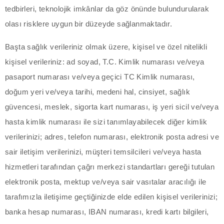
tedbirleri, teknolojik imkânlar da göz önünde bulundurularak
acklink panel
olası risklere uygun bir düzeyde sağlanmaktadır.
acklink panel
Başta sağlık verileriniz olmak üzere, kişisel ve özel nitelikli
kişisel verileriniz: ad soyad, T.C. Kimlik numarası ve/veya
acklink satın al
pasaport numarası ve/veya geçici TC Kimlik numarası,
acklink satın al
doğum yeri ve/veya tarihi, medeni hal, cinsiyet, sağlık
güvencesi, meslek, sigorta kart numarası, iş yeri sicil ve/veya
acklink panel
hasta kimlik numarası ile sizi tanımlayabilecek diğer kimlik
acklink panel
verilerinizi; adres, telefon numarası, elektronik posta adresi ve
sair iletişim verilerinizi, müşteri temsilcileri ve/veya hasta
acklink panel
hizmetleri tarafından çağrı merkezi standartları gereği tutulan
acklink panel
elektronik posta, mektup ve/veya sair vasıtalar aracılığı ile
tarafımızla iletişime geçtiğinizde elde edilen kişisel verilerinizi;
acklink panel
banka hesap numarası, IBAN numarası, kredi kartı bilgileri,