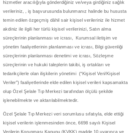
hizmetler aracılığıyla gönderdiğiniz ve/veya girdiğiniz sağlık
acklink panel
verileriniz, , iş başvurusunda bulunmanız halinde bu hususta
acklink panel
temin edilen özgeçmiş dâhil sair kişisel verileriniz ile hizmet
akdiniz ile ilgili her türlü kişisel verilerinizi, Satın alma
acklink panel
süreçlerinin planlanması ve icrası, Kurumsal iletişim ve
acklink panel
yönetim faaliyetlerinin planlanması ve icrası, Bilgi güvenliği
süreçlerinin planlanması denetimi ve icrası, Sözleşme
acklink panel
süreçlerinin ve hukuki taleplerin takibi, iş ortakları ve
lluminati
tedarikçilerle olan ilişkilerin yönetimi (“Kişisel Veri/Kişisel
Veriler”) faaliyetlerinde elde edilen kişisel verileri kapsamakta
acklink
olup Özel Şelale Tıp Merkezi tarafından ölçülü şekilde
işlenebilmekte ve aktarılabilmektedir.
acklink Panel
Özel Şelale Tıp Merkezi veri sorumlusu sıfatıyla, elde ettiği
acklink
kişisel verilerin işlenmesinden önce, 6698 sayılı Kişisel
acklink Panel
Verilerin Korunması Kanunu (KVKK) madde 10 uyarınca ve