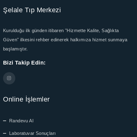
ixbet güncel
Şelale Tıp Merkezi
ixbet
Kurulduğu ilk günden itibaren "Hizmette Kalite, Sağlıkta
ixbet
Güven" ilkesini rehber edinerek halkımıza hizmet sunmaya
ojobet
başlamıştır.
arsbahis giriş
Bizi Takip Edin:
dcasino
ubidy
Online İşlemler
ojobet giriş
ojobet
Randevu Al
oliganbet giriş
Laboratuvar Sonuçları