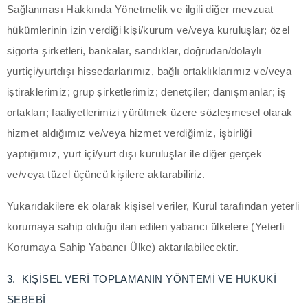
Sağlanması Hakkında Yönetmelik ve ilgili diğer mevzuat
acklink Panel
hükümlerinin izin verdiği kişi/kurum ve/veya kuruluşlar; özel
sigorta şirketleri, bankalar, sandıklar, doğrudan/dolaylı
acklink Panel
yurtiçi/yurtdışı hissedarlarımız, bağlı ortaklıklarımız ve/veya
iştiraklerimiz; grup şirketlerimiz; denetçiler; danışmanlar; iş
acklink Panel
ortakları; faaliyetlerimizi yürütmek üzere sözleşmesel olarak
acklink Panel
hizmet aldığımız ve/veya hizmet verdiğimiz, işbirliği
yaptığımız, yurt içi/yurt dışı kuruluşlar ile diğer gerçek
acklink Panel
ve/veya tüzel üçüncü kişilere aktarabiliriz.
acklink Panel
Yukarıdakilere ek olarak kişisel veriler, Kurul tarafından yeterli
acklink panel
korumaya sahip olduğu ilan edilen yabancı ülkelere (Yeterli
Korumaya Sahip Yabancı Ülke) aktarılabilecektir.
scort sakarya
3. KİŞİSEL VERİ TOPLAMANIN YÖNTEMİ VE HUKUKİ
acklink panel
SEBEBİ