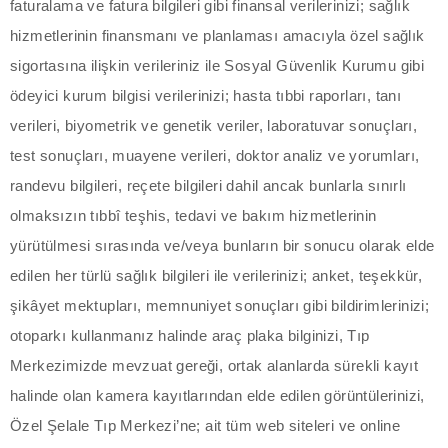
acklink panel
faturalama ve fatura bilgileri gibi finansal verilerinizi; sağlık
hizmetlerinin finansmanı ve planlaması amacıyla özel sağlık
acklink panel
sigortasına ilişkin verileriniz ile Sosyal Güvenlik Kurumu gibi
ödeyici kurum bilgisi verilerinizi; hasta tıbbi raporları, tanı
acklink panel
verileri, biyometrik ve genetik veriler, laboratuvar sonuçları,
acklink panel
test sonuçları, muayene verileri, doktor analiz ve yorumları,
randevu bilgileri, reçete bilgileri dahil ancak bunlarla sınırlı
acklink panel
olmaksızın tıbbî teşhis, tedavi ve bakım hizmetlerinin
acklink panel
yürütülmesi sırasında ve/veya bunların bir sonucu olarak elde
edilen her türlü sağlık bilgileri ile verilerinizi; anket, teşekkür,
acklink panel
şikâyet mektupları, memnuniyet sonuçları gibi bildirimlerinizi;
acklink panel
otoparkı kullanmanız halinde araç plaka bilginizi, Tıp
Merkezimizde mevzuat gereği, ortak alanlarda sürekli kayıt
acklink panel
halinde olan kamera kayıtlarından elde edilen görüntülerinizi,
acklink panel
Özel Şelale Tıp Merkezi’ne; ait tüm web siteleri ve online