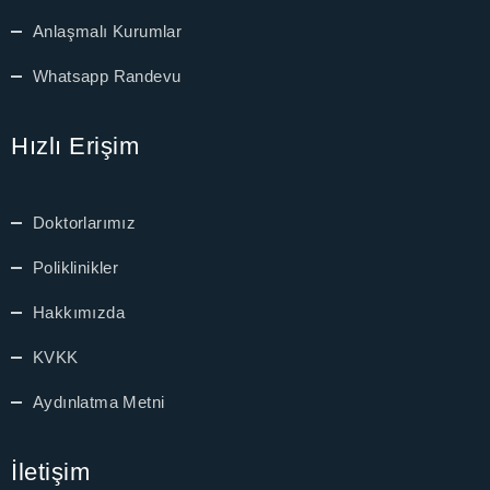
dcasino
Anlaşmalı Kurumlar
iltonbet giriş
Whatsapp Randevu
randpashabet
Hızlı Erişim
ojobet
Doktorlarımız
ojobet
Poliklinikler
oliganbet
Hakkımızda
acklink Panel
KVKK
xbet
Aydınlatma Metni
etwild
İletişim
etwoon