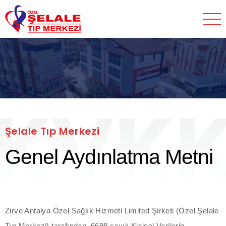
acklink panel
acklink panel
acklink paketleri
acklink
KVK
acklink
acklink
Şelale Tıp Merkezi
acklink
Genel Aydınlatma Metni
acklink panel
acklink panel
Zirve Antalya Özel Sağlık Hizmeti Limited Şirketi (Özel Şelale
acklink panel
Tıp Merkezi) tarafından, 6698 sayılı Kişisel Verilerin