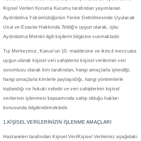
Kişisel Verileri Koruma Kurumu tarafından yayımlanan
asal oku
Aydınlatma Yükümlülüğünün Yerine Getirilmesinde Uyulacak
acklink Panel
Usul ve Esaslar Hakkında Tebliğ’e uygun olarak, işbu
Aydınlatma Metnini ilgili kişilerin bilgisine sunmaktadır.
acklink Panel
Tıp Merkezimiz, Kanun’un 10. maddesine ve ikincil mevzuata
acklink panel
uygun olarak kişisel veri sahiplerini kişisel verilerinin veri
asal Oku
sorumlusu olarak kim tarafından, hangi amaçlarla işlendiği,
hangi amaçlarla kimlerle paylaşıldığı, hangi yöntemlerle
acklink
toplandığı ve hukuki sebebi ve veri sahiplerinin kişisel
acklink panel
verilerinin işlenmesi kapsamında sahip olduğu hakları
konusunda bilgilendirmektedir.
acklink panel
1.KİŞİSEL VERİLERİNİZİN İŞLENME AMAÇLARI
acklink panel
Hastaneleri tarafından Kişisel Veri/Kişisel Verileriniz aşağıdaki
acklink Panel