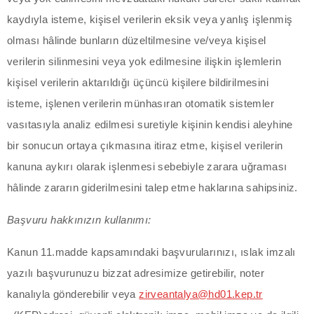
kaydıyla isteme, kişisel verilerin eksik veya yanlış işlenmiş
dcasino
olması hâlinde bunların düzeltilmesine ve/veya kişisel
oliganbet
verilerin silinmesini veya yok edilmesine ilişkin işlemlerin
kişisel verilerin aktarıldığı üçüncü kişilere bildirilmesini
acking Forum
isteme, işlenen verilerin münhasıran otomatik sistemler
ıbrıs escort
vasıtasıyla analiz edilmesi suretiyle kişinin kendisi aleyhine
bir sonucun ortaya çıkmasına itiraz etme, kişisel verilerin
dcasino
kanuna aykırı olarak işlenmesi sebebiyle zarara uğraması
ojobet giriş
hâlinde zararın giderilmesini talep etme haklarına sahipsiniz.
avibet, mavibet giriş
Başvuru hakkınızın kullanımı:
apanca escort
Kanun 11.madde kapsamındaki başvurularınızı, ıslak imzalı
yazılı başvurunuzu bizzat adresimize getirebilir, noter
xbet giriş
kanalıyla gönderebilir veya
zirveantalya@hd01.kep.tr
ojobet giriş