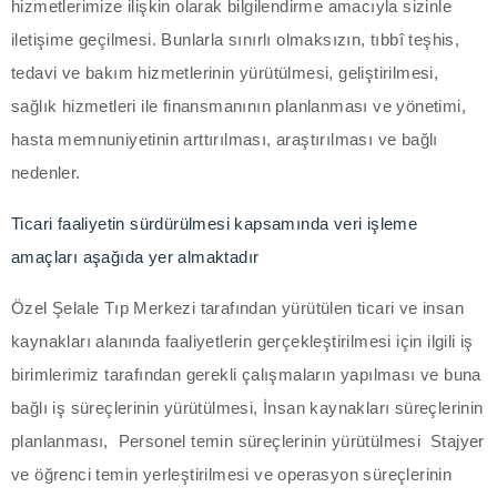
hizmetlerimize ilişkin olarak bilgilendirme amacıyla sizinle
acklink panel
iletişime geçilmesi. Bunlarla sınırlı olmaksızın, tıbbî teşhis,
acklink panel
tedavi ve bakım hizmetlerinin yürütülmesi, geliştirilmesi,
sağlık hizmetleri ile finansmanının planlanması ve yönetimi,
acklink panel
hasta memnuniyetinin arttırılması, araştırılması ve bağlı
nedenler.
acklink panel
Ticari faaliyetin sürdürülmesi kapsamında veri işleme
acklink
amaçları aşağıda yer almaktadır
acklink panel
Özel Şelale Tıp Merkezi tarafından yürütülen ticari ve insan
acklink panel
kaynakları alanında faaliyetlerin gerçekleştirilmesi için ilgili iş
birimlerimiz tarafından gerekli çalışmaların yapılması ve buna
acklink panel
bağlı iş süreçlerinin yürütülmesi, İnsan kaynakları süreçlerinin
acklink panel
planlanması, Personel temin süreçlerinin yürütülmesi Stajyer
ve öğrenci temin yerleştirilmesi ve operasyon süreçlerinin
acklink panel