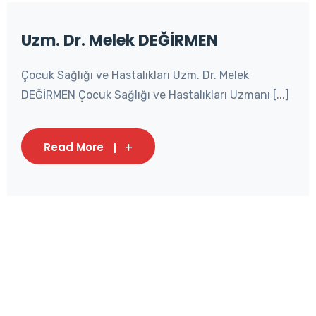
panel
panel
Uzm. Dr. Melek DEĞİRMEN
panel
Çocuk Sağlığı ve Hastalıkları Uzm. Dr. Melek
DEĞİRMEN Çocuk Sağlığı ve Hastalıkları Uzmanı [...]
panel
panel
Read More
panel
panel
panel
panel
panel
panel