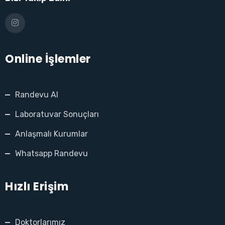
panel
panel
Online İşlemler
panel
panel
Randevu Al
panel
Laboratuvar Sonuçları
panel
Anlaşmalı Kurumlar
panel
Whatsapp Randevu
panel
Hızlı Erişim
panel
panel
Doktorlarımız