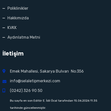
panel
Poliklinikler
panel
Hakkımızda
KVKK
panel
Aydınlatma Metni
panel
panel
İletişim
Emek Mahallesi, Sakarya Bulvarı No:356
info@selaletipmerkezi.com
Panel
(0242) 326 90 50
Bu sayfa en son Editör E. İdil Öcal tarafından 15.06.2026 11:35
Panel
tarihinde güncellenmiştir.