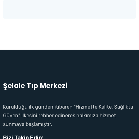
panel
panel
panel
atın al
atın al
panel
Şelale Tıp Merkezi
panel
Kurulduğu ilk günden itibaren "Hizmette Kalite, Sağlıkta
panel
Güven" ilkesini rehber edinerek halkımıza hizmet
panel
sunmaya başlamıştır.
panel
Bizi Takip Edin: