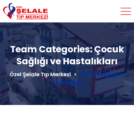
panel
panel
paketleri
Team Categories:
Çocuk
Sağlığı ve Hastalıkları
Özel Şelale Tıp Merkezi
>
Çocuk Sağlığı ve
Hastalıkları
panel
panel